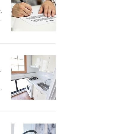
.
세
해
부
니
다