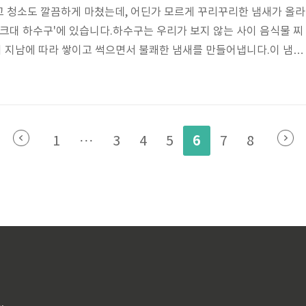
고 청소도 깔끔하게 마쳤는데, 어딘가 모르게 꾸리꾸리한 냄새가 올라
싱크대 하수구'에 있습니다.하수구는 우리가 보지 않는 사이 음식물 찌
간이 지남에 따라 쌓이고 썩으면서 불쾌한 냄새를 만들어냅니다.이 냄새
내 전체 공기를 오염시키고 위생 문제로까지 이어질 수 있습니다.이
새의 대표적인 원인과 간단하면서도 효과적인 해결법을 정리해 드리
주요 원인싱크대에서 악취가 발생하는 이유는 여러 가지가 있지만, 대
.1) 음식물 찌꺼기 및 기름 사용한 식기에서 흘러들어간 음식 찌꺼기
6
1
···
3
4
5
7
8
 안쪽에서 부패하며 냄새를..