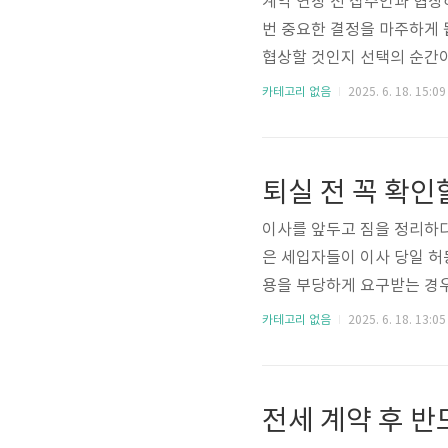
계약 연장 전 집주인과 협상
번 중요한 결정을 마주하게 
협상할 것인지 선택의 순간이 
정 가능한 항목이며, 이때 
카테고리 없음
2025. 6. 18. 15:09
장 전에 집주인과 효과적으로
순한 요청이 아닌, 근거 있
사를 미리 전달하되, 여지를
퇴실 전 꼭 확인
약 만료 직전이 아닌 **1~2개
이사를 앞두고 짐을 정리하다
은 세입자들이 이사 당일 
용을 부당하게 요구받는 경
중요한 건 ‘퇴실 전 체크리
카테고리 없음
2025. 6. 18. 13:05
드시 해야 할 7가지 핵심 
당시 상태와 비교 사진 확보
입니다.집주인은 입주 당시 
전세 계약 후 반
이런 분쟁을 피하기 위해서는 