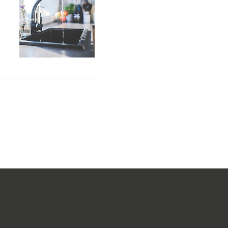
번
겠
체
,