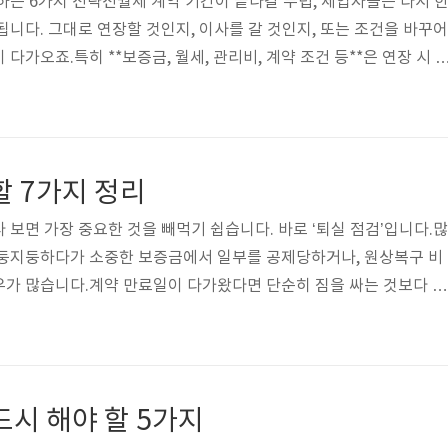
하는 6가지 전략전월세 계약 기간이 끝나갈 무렵, 세입자들은 다시 
됩니다. 그대로 연장할 것인지, 이사를 갈 것인지, 또는 조건을 바꾸어
다가오죠.특히 **보증금, 월세, 관리비, 계약 조건 등**은 연장 시 
집주인과의 협상력이 매우 중요합니다.이 글에서는 **임차인이 계약 
 협상할 수 있는 6가지 전략**을 실제 사례와 함께 설명드립니다. 단
고 설득력 있는 협상 전략을 원하신다면 끝까지 읽어보세요.1. 연장 의
 남기기가장 기본적인 전략은 ‘상대방에게 시간을 주는 것’입니다. 계
할 7가지 정리
..
 보면 가장 중요한 것을 빼먹기 쉽습니다. 바로 ‘퇴실 점검’입니다.많
허둥지둥하다가 소중한 보증금에서 일부를 공제당하거나, 원상복구 비
우가 많습니다.계약 만료일이 다가왔다면 단순히 짐을 싸는 것보다 더
스트’를 사전에 준비하고 실행하는 일입니다.이 글에서는 **퇴실 전 반
체크리스트**를 실제 경험 기반으로 상세하게 알려드리겠습니다.1. 입
퇴실 시 가장 많이 발생하는 분쟁은 ‘원상복구’ 범위에 대한 해석 차이
상태로 돌려달라고 하고, 세입자는 자연 마모로 이해하는 경우가 많죠
드시 해야 할 5가지
입주 당시 사진을 ..