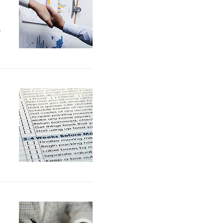
한
조
연
주
.