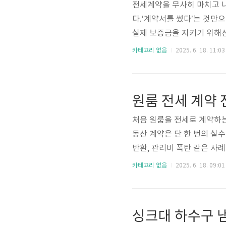
전세계약을 무사히 마치고 나
다.‘계약서를 썼다’는 것만
실제 보증금을 지키기 위해선 
계약 이후 반드시 해야 할 
카테고리 없음
2025. 6. 18. 11:03
전입신고는 ‘같은 날’ 해야
받기입니다.이 두 가지는 당
당 주소지에 실제로 거주한
원룸 전세 계약 
이 두 가지를 **같은 날** 처
처음 원룸을 전세로 계약하는
동산 계약은 단 한 번의 실수
반환, 관리비 폭탄 같은 사
전 반드시 확인해야 할 10
카테고리 없음
2025. 6. 18. 09:01
기부등본 열람은 필수가장 먼
다. 등기부등본을 통해 해당
다.소유자가 아닌 제3자와 
싱크대 하수구 
면 전세 보증금 반환이 어려워