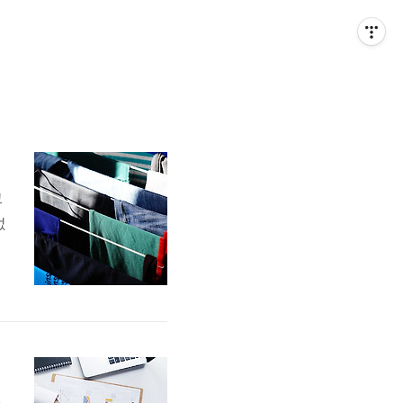
고
없
니