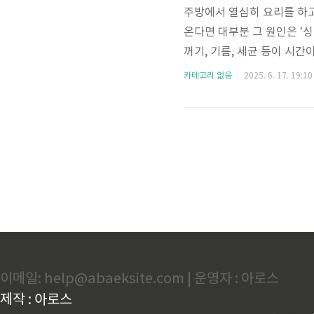
주방에서 열심히 요리를 하
온다면 대부분 그 원인은 '
꺼기, 기름, 세균 등이 시
는 단순히 불쾌함을 넘어 실
카테고리 없음
2025. 6. 17. 19:10
글에서는 싱크대 하수구 냄
습니다.1. 하수구 냄새의 
로 아래 4가지로 분류됩니다
기름, 비누 거품 등은 배수구
이메일: help@abaeksite.com | 운영자 : 아로스
제작 : 아로스