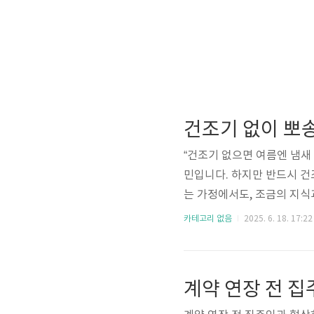
건조기 없이 뽀
“건조기 없으면 여름엔 냄새
민입니다. 하지만 반드시 건
는 가정에서도, 조금의 지식
에서는 건조기 없이도 효과적
카테고리 없음
2025. 6. 18. 17:22
다.1. 세탁 후 30분 이내 
났는데 방치된 옷은 **습기
탁기 알람 설정 후 바로 건조
계약 연장 전 집
이내에 바로 널 수 있다면, 냄