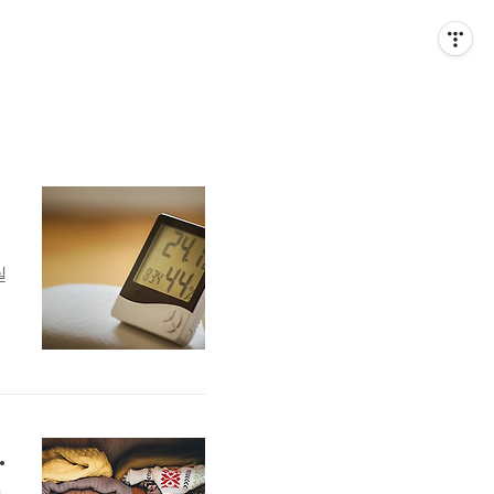
실
인
나
부
않게 관리하는 법