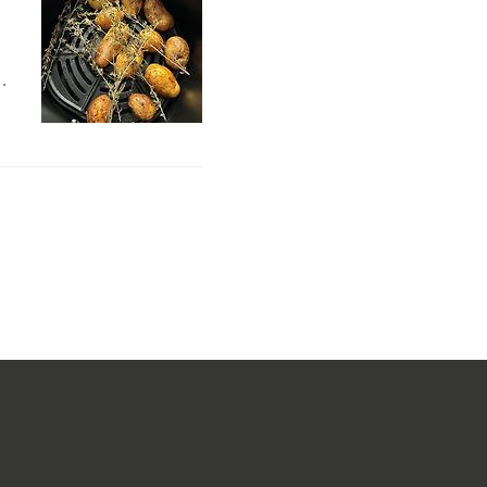
바
배
니