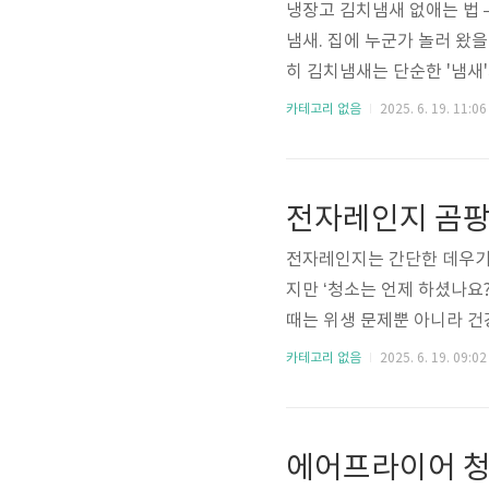
냉장고 김치냄새 없애는 법 
냄새. 집에 누군가 놀러 왔을
히 김치냄새는 단순한 '냄새
어뜨릴 뿐만 아니라, 냉장고
카테고리 없음
2025. 6. 19. 11:06
강한지부터 실제로 냄새를 없
로 적용할 수 있는 실전 정
는 발효식품'김치는 저장 후
전자레인지 곰팡
다. 냉장 상태에서도 세균 활
전자레인지는 간단한 데우기부
지만 ‘청소는 언제 하셨나요
때는 위생 문제뿐 아니라 건
인지에 곰팡이가 생기는 원인
카테고리 없음
2025. 6. 19. 09:02
지 내부 곰팡이, 왜 생길까
음식물 잔여물이 남아 있으면
닫는 습관 → 습기 갇힘덮개
에어프라이어 청
기 → 이슬 맺힘특히 고기, 국