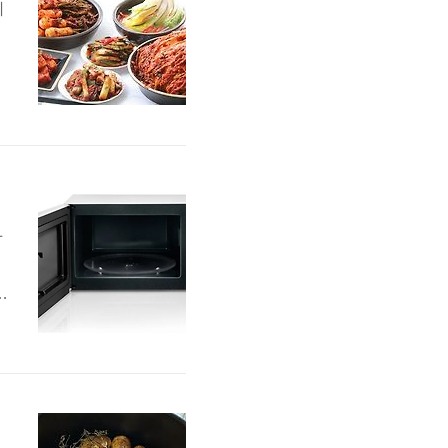
치
바
있
하
레
닫