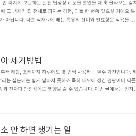
– 안 퍼지게 보관하는 실전 팁냉장고 문을 열었을 때 훅 올라오는 김
 때 그 냄새가 집 전체로 퍼지는 경험, 다들 한 번쯤 있으실 거예요.특
'가 아닙니다. 다른 식재료에 배는 특유의 산미와 발효향은 식욕을 떨
 위생 상태까지 의심하게 만들 수 있죠.오늘은 김치냄새가 왜 그렇게
애는 방법과 처음부터 냄새가 나지 않게 보관하는 팁까지, 생활에 
보를 소개합니다.1. 김치냄새가 냉장고에 퍼지는 이유① 김치는 '살아
에도 계속 발효되며, 이 과정에서 가스와 냄새 물질이 계속 발생합니
이 제거방법
동이 완전히 멈..
터 해동, 조리까지 하루에도 몇 번씩 사용하는 필수 가전입니다. 
?’라는 질문에는 쉽게 답하지 못하죠.특히 내부에 생긴 곰팡이나 찌든
강과 전자파 안전성에도 영향을 줄 수 있습니다. 이번 글에서는 전자
부터, 셀프 청소법, 예방 관리법까지 총정리해드립니다.1. 전자레인
?전자레인지 내부는 고온 상태로 가열되지만, 조리가 끝난 후의 습기와
 이곳이 곰팡이, 세균의 번식지가 되기 쉽습니다.조리 후 문을 바로
 없이 조리 → 음식물 비산, 벽면 오염고온 후 냉각되지 않은 상태로 
소 안 하면 생기는 일
물, 치즈류는 ..