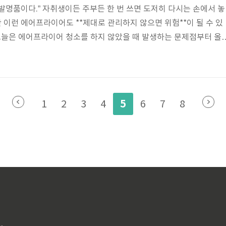
발명품이다.” 자취생이든 주부든 한 번 쓰면 도저히 다시는 손에서 놓
만 이런 에어프라이어도 **제대로 관리하지 않으면 위험**이 될 수 있
오늘은 에어프라이어 청소를 하지 않았을 때 발생하는 문제점부터 올
리해드립니다. 귀찮더라도 한 번 읽고 실천하면, 기계 수명도 늘고 건
에어프라이어 청소를 안 하면 생기는 4가지 문제① 탄 냄새가 음식에 
 쌓인 채로 여러 번 가열되면, 탄 냄새가 음식에 직접 배이게 됩니
고기 등을 조리한 후 잔여물이 남아 있으면 다음 요리할 때 구수함이 아
5
1
2
3
4
6
7
8
죠.② 곰..