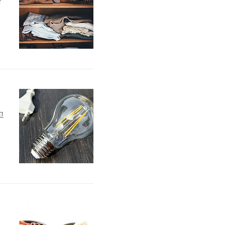
는
게
고