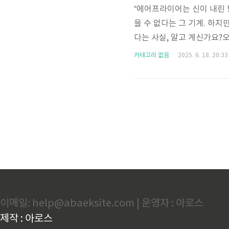
“에어프라이어는 신이 내린 
을 수 없다는 그 기계. 하지
다는 사실, 알고 계신가요?
른 셀프 세척법까지 전부 정
카테고리 없음
2025. 6. 18. 20:33
강도 지킬 수 있습니다.1. 
인다기름기나 음식물 찌꺼기가
다. 특히 베이컨, 생선, 닭
라 탄 내음이 진하게 풍기게 되
이메일: help@abaeksite.com | 운영자 : 아로스
제작 : 아로스