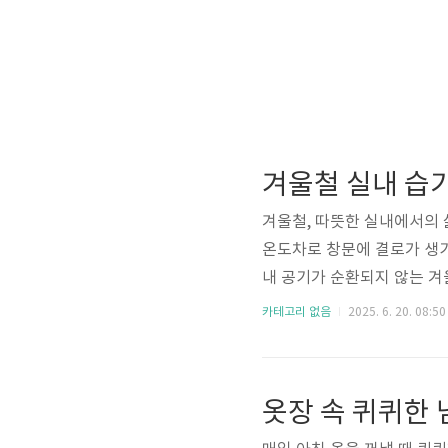
겨울철 실내 습
겨울철, 따뜻한 실내에서의
온도차로 창문에 결로가 생기
내 공기가 순환되지 않는 겨
에서는 겨울철 집안 습기 원
카테고리 없음
2025. 6. 20. 08:50
영향까지 정보성과 실용성을 
① 난방기기와 결로 현상보일
면 수증기가 물방울로 맺힙니
족추워서 창문을 닫고 사는 