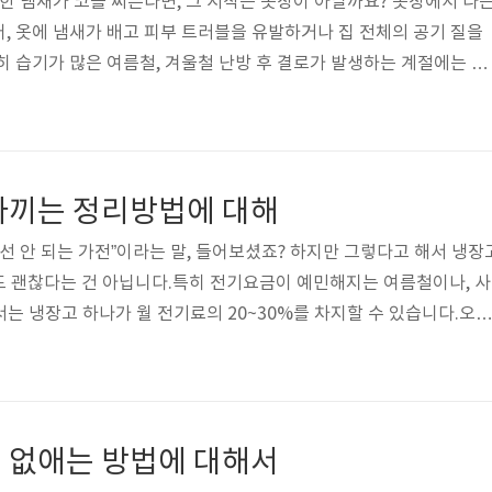
퀴한 냄새가 코를 찌른다면, 그 시작은 옷장이 아닐까요? 옷장에서 나
, 옷에 냄새가 배고 피부 트러블을 유발하거나 집 전체의 공기 질을
히 습기가 많은 여름철, 겨울철 난방 후 결로가 발생하는 계절에는 옷
합니다.이번 글에서는 냄새의 원인부터 실질적인 제거 방법, 예방 및
 있는’ 옷장 냄새 제거 노하우를 자세히 소개합니다.1. 옷장에서 냄새
 결로옷장 내부는 통풍이 어렵고 밀폐된 공간이기 때문에 습기가 쉽
울철 외벽 쪽에 붙은 옷장은 결로 현상으로 인해 곰팡이나 냄새의 온상
아끼는 정리방법에 대해
한 옷속까지 ..
꺼선 안 되는 가전”이라는 말, 들어보셨죠? 하지만 그렇다고 해서 냉장
도 괜찮다는 건 아닙니다.특히 전기요금이 예민해지는 여름철이나, 사
는 냉장고 하나가 월 전기료의 20~30%를 차지할 수 있습니다.오늘
서도, 음식은 더 오래 보관할 수 있는 정리 및 운용 습관을 총정리해
 전기세가 높게 나오는 이유냉장고는 기본적으로 저전력 가전이지만,
라 전력 소모가 2~3배 차이가 날 수 있습니다.주요 원인 5가지내부에
음 → 냉기 손실 증가문을 자주 여닫거나 오래 열어두기 → 온도 복원
 없애는 방법에 대해서
 냉기 순환 저하벽..