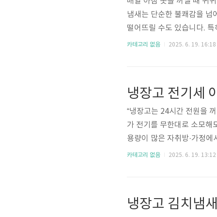
매일 아침 옷을 꺼낼 때 퀴
냄새는 단순한 불쾌감을 넘어
떨어뜨릴 수도 있습니다. 특
장 내부의 관리가 매우 중요
카테고리 없음
2025. 6. 19. 16:18
관리 요령까지 ‘실제로 효과
가 나는 주된 원인① 습기와
고입니다. 특히 장마철, 겨
냉장고 전기세 
이 되죠.② 세탁 후 바로 보관
“냉장고는 24시간 전원을 
가 전기를 무한대로 소모해
용량이 많은 자취방·가정에서
은 냉장고 전기요금을 줄이면
카테고리 없음
2025. 6. 19. 13:12
서 알려드립니다.1. 냉장고
사용 환경과 내부 상태에 따
음식이 너무 많거나 비어 있
냉장고 김치냄새
에 과전력냉기 배출구 막힘 →