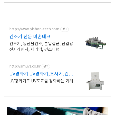
http://www.pishon-tech.com
광고
건조기 전문 비손테크
건조기, 농산물건조, 분말살균, 산업용
전자레인지, 세라믹, 건조대행
http://smuvs.co.kr
광고
UV경화기 UV경화기,조사기,건조
기
UV경화기로 UV도료를 경화하는 기계