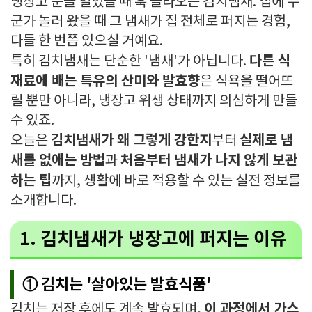
냉장고 문을 열었을 때 훅 올라오는 김치냄새. 집에 누
군가 놀러 왔을 때 그 냄새가 집 전체로 퍼지는 경험,
다들 한 번쯤 있으실 거예요.
다른 식
특히 김치냄새는 단순한 '냄새'가 아닙니다.
재료에 배는 특유의 산미와 발효향
은 식욕을 떨어뜨
릴 뿐만 아니라, 냉장고 위생 상태까지 의심하게 만들
수 있죠.
김치냄새가 왜 그렇게 강한지
실제로 냄
오늘은
부터
새를 없애는 방법
처음부터 냄새가 나지 않게 보관
과
하는 팁
까지, 생활에 바로 적용할 수 있는 실전 정보를
소개합니다.
1. 김치냄새가 냉장고에 퍼지는 이유
① 김치는 '살아있는 발효식품'
이 과정에서 가스
김치는 저장 후에도 계속 발효되며,