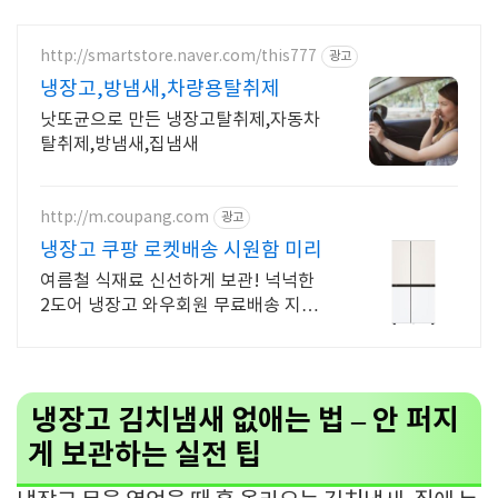
http://smartstore.naver.com/this777
광고
냉장고,방냄새,차량용탈취제
낫또균으로 만든 냉장고탈취제,자동차
탈취제,방냄새,집냄새
http://m.coupang.com
광고
냉장고 쿠팡 로켓배송 시원함 미리
여름철 식재료 신선하게 보관! 넉넉한
2도어 냉장고 와우회원 무료배송 지금
주문하고 다음날 바로! 로켓배송으로
편리하게 만나세요
냉장고 김치냄새 없애는 법 – 안 퍼지
게 보관하는 실전 팁