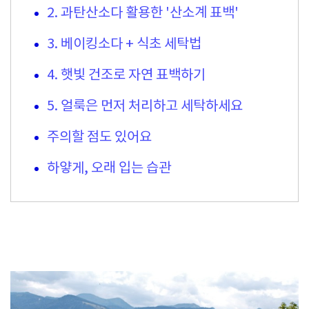
2. 과탄산소다 활용한 '산소계 표백'
3. 베이킹소다 + 식초 세탁법
4. 햇빛 건조로 자연 표백하기
5. 얼룩은 먼저 처리하고 세탁하세요
주의할 점도 있어요
하얗게, 오래 입는 습관